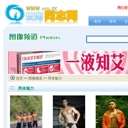
同心交
首页
资讯
文
首页
>>
图像频道
>> 男体魅力
男体魅力