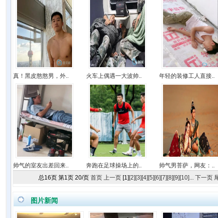
真！黑皮憨憨男，外..
火车上偶遇一大波帅..
年轻的装修工人直接..
帅气的室友出差回来..
奔跑在足球操场上的..
帅气男菩萨，网友：..
总
16
页 第
1
页
20
/页
首页
上一页
[1]
[2]
[3]
[4]
[5]
[6]
[7]
[8]
[9]
[10]
...
下一页
图片新闻