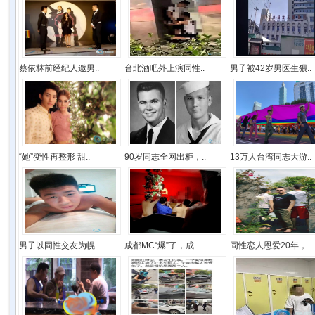
蔡依林前经纪人邀男..
台北酒吧外上演同性..
男子被42岁男医生猥..
“她”变性再整形 甜..
90岁同志全网出柜，..
13万人台湾同志大游..
男子以同性交友为幌..
成都MC“爆”了，成..
同性恋人恩爱20年，..