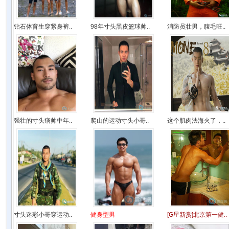
钻石体育生穿紧身裤..
98年寸头黑皮篮球帅..
消防员壮男，腹毛旺..
强壮的寸头痞帅中年..
爬山的运动寸头小哥..
这个肌肉法海火了，..
寸头迷彩小哥穿运动..
健身型男
[G星新赏]北京第一健..