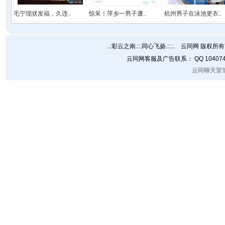
毛宁现状发福，久违..
惊呆！萍乡一男子遭..
杭州男子在泳池更衣..
..:彩云之南.::.同心飞扬.::.:. 云同网 版权所有 C
云同网客服及广告联系： QQ 10407
云同聊天室管理