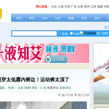
同心交友：
北京
上海
天津
广东
云南
贵州
江苏
福建
河
首页
资讯
文学
社区
视频
交友
娱乐
图
热门搜索
标题
内容
照穿太低露内裤边！运动裤太顶了
编辑： 作者： 点击:
4589 评论：
0
条
查看评论
发表评论
减小字体
增大字体