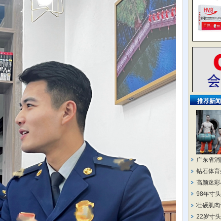
推荐新闻
广东省消
钻石体育
高颜迷彩
98年寸
壮硕肌肉
22岁寸