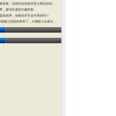
紧身裤，没想到自拍私照更火网友惊叹..
男，腹毛旺盛荷尔蒙炸裂
是肌肉男，他教你开车会学更快吗？
横渡钱塘江的肌肉男来了，大胸肌小泳裤太..