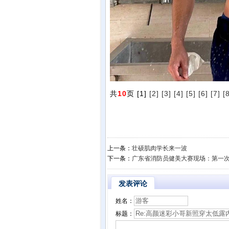
共
10
页 [1]
[2]
[3]
[4]
[5]
[6]
[7]
[
上一条：
壮硕肌肉学长来一波
下一条：
广东省消防员健美大赛现场：第一
发表评论
姓名：
标题：