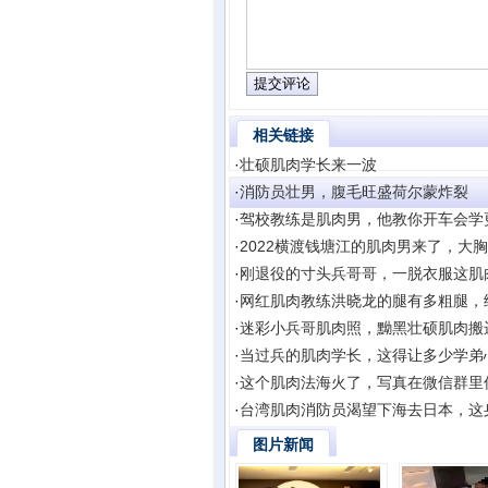
相关链接
·
壮硕肌肉学长来一波
·
消防员壮男，腹毛旺盛荷尔蒙炸裂
·
驾校教练是肌肉男，他教你开车会学
·
2022横渡钱塘江的肌肉男来了，大
·
刚退役的寸头兵哥哥，一脱衣服这肌
·
网红肌肉教练洪晓龙的腿有多粗腿，
·
迷彩小兵哥肌肉照，黝黑壮硕肌肉搬
·
当过兵的肌肉学长，这得让多少学弟
·
这个肌肉法海火了，写真在微信群里
·
台湾肌肉消防员渴望下海去日本，这
图片新闻