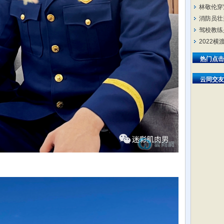
林敬伦穿
消防员壮
驾校教练
2022
热门点击
云同交友