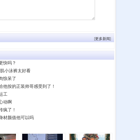
[
更多新闻
]
更快吗？
胸肌小泳裤太好看
肉惊呆了
给他按的正装帅哥感受到了！
运工
心动啊
传疯了！
身材颜值他可以吗