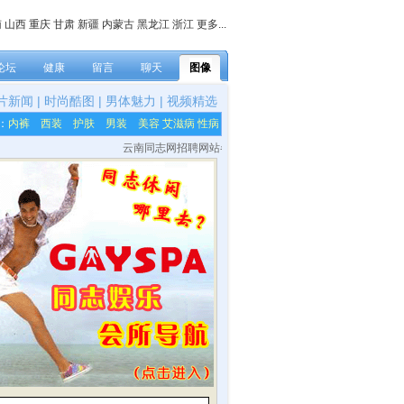
南
山西
重庆
甘肃
新疆
内蒙古
黑龙江
浙江
更多...
论坛
健康
留言
聊天
图像
片新闻
|
时尚酷图
|
男体魅力
|
视频精选
：
内裤
西装
护肤
男装
美容
艾滋病
性病
云南同志网招聘网站各栏目内容编辑，网站技术及美工等兼职人员！联系