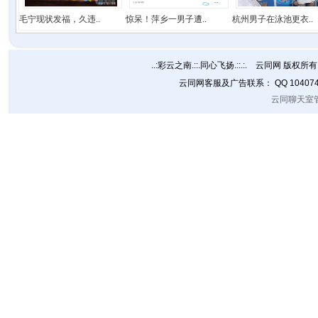
毛宁现状发福，久违..
惊呆！萍乡一男子遭..
杭州男子在泳池更衣..
..:彩云之南.::.同心飞扬.::.:. 云同网 版权所有 C
云同网客服及广告联系： QQ 10407
云同聊天室管理