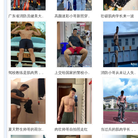
广东省消防员健美大..
高颜迷彩小哥新照穿..
壮硕肌肉学长来一波
驾校教练是肌肉男，..
上交给国家的警校小..
消防小哥从未让人失..
夏天野生帅哥的荷尔..
肉壮帅哥自拍照走红
当过兵的肌肉学长，..