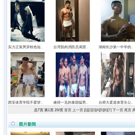
实力正装男穿粉色短..
台湾肌肉消防员渴望..
湖南长沙第一中学的..
西安体育学院不爱穿..
难得一见的泰国猛男..
台师大柔道体育生公..
总
7
页 第
1
页
20
/页
首页
上一页
[1]
[2]
[3]
[4]
[5]
[6]
[7]
下一页
尾页
图片新闻