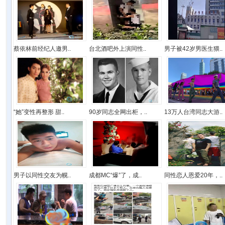
蔡依林前经纪人邀男..
台北酒吧外上演同性..
男子被42岁男医生猥..
“她”变性再整形 甜..
90岁同志全网出柜，..
13万人台湾同志大游..
男子以同性交友为幌..
成都MC“爆”了，成..
同性恋人恩爱20年，..