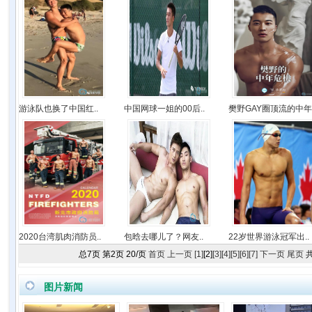
游泳队也换了中国红..
中国网球一姐的00后..
樊野GAY圈顶流的中年.
2020台湾肌肉消防员..
包晗去哪儿了？网友..
22岁世界游泳冠军出..
总
7
页 第
2
页
20
/页
首页
上一页
[1]
[2]
[3]
[4]
[5]
[6]
[7]
下一页
尾页
图片新闻