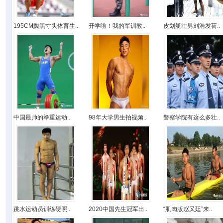
195CM黝黑寸头体育生..
开学啦！我的军训教..
皮划艇壮男刘浩发荷..
中国最帅的举重运动..
98年大学男生拍视频..
警察学院有这么多壮..
跳水运动员训练硬照..
2020中国先生冠军出..
“肌肉版赵又廷”来..