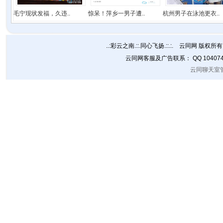
毛宁现状发福，久违..
惊呆！萍乡一男子遭..
杭州男子在泳池更衣..
..:彩云之南.::.同心飞扬.::.:. 云同网 版权所有 C
云同网客服及广告联系： QQ 10407
云同聊天室管理