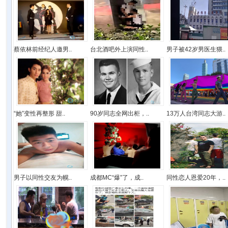
蔡依林前经纪人邀男..
台北酒吧外上演同性..
男子被42岁男医生猥..
“她”变性再整形 甜..
90岁同志全网出柜，..
13万人台湾同志大游..
男子以同性交友为幌..
成都MC“爆”了，成..
同性恋人恩爱20年，..