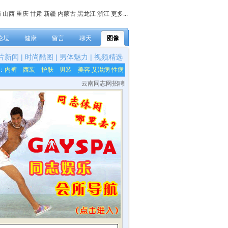
南
山西
重庆
甘肃
新疆
内蒙古
黑龙江
浙江
更多...
论坛
健康
留言
聊天
图像
片新闻
|
时尚酷图
|
男体魅力
|
视频精选
：
内裤
西装
护肤
男装
美容
艾滋病
性病
云南同志网招聘网站各栏目内容编辑，网站技术及美工等兼职人员