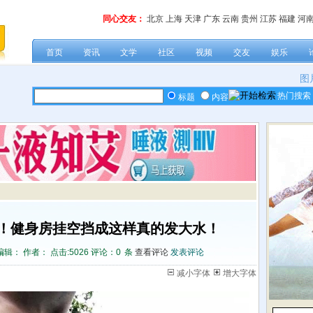
同心交友：
北京
上海
天津
广东
云南
贵州
江苏
福建
河
首页
资讯
文学
社区
视频
交友
娱乐
图
热门搜索
标题
内容
！健身房挂空挡成这样真的发大水！
编辑： 作者： 点击:
5026 评论：
0
条
查看评论
发表评论
减小字体
增大字体