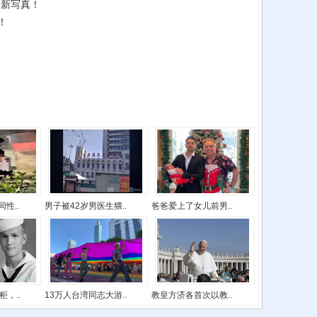
最新写真！
！
性..
男子被42岁男医生猥..
爸爸爱上了女儿前男..
，..
13万人台湾同志大游..
教皇方济各首次以教..