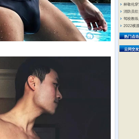
林敬伦穿
消防员壮
驾校教练
2022
热门点击
云同交友