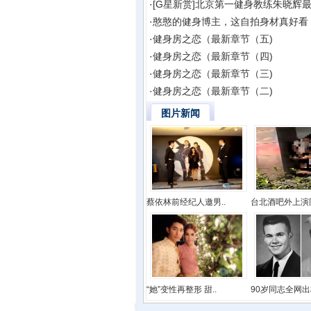
·
[G星新赏]北京第一健身教练朱晓辉
·
憨憨的健身博主，这自拍身材真好看
·
健身房之恋（最新章节（五)
·
健身房之恋（最新章节（四)
·
健身房之恋（最新章节（三)
·
健身房之恋（最新章节（二)
图片新闻
蔡依林前经纪人邀男..
台北酒吧外上演同
“她”变性再整形 甜..
90岁同志全网出柜