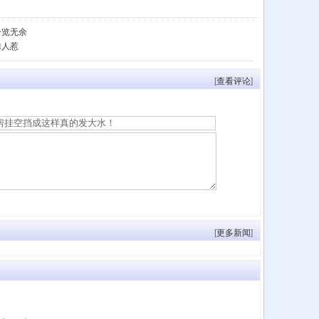
一览无余
诱人惹
[
查看评论
]
[
更多新闻
]