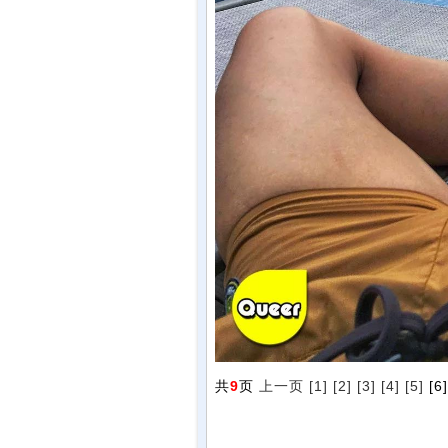
共
9
页
上一页
[1]
[2]
[3]
[4]
[5]
[6