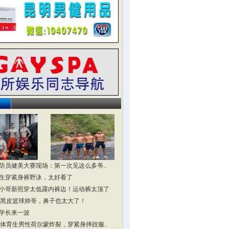
防员健美大赛现场：第一次见这么多爷..
生穿紧身裤野泳，太好看了
小哥新照穿太低露内裤边！运动裤太顶了
头黑皮篮球帅哥，鼻子也太大了！
学长来一波
头体育生男性荷尔蒙炸裂，穿紧身摔跤服..