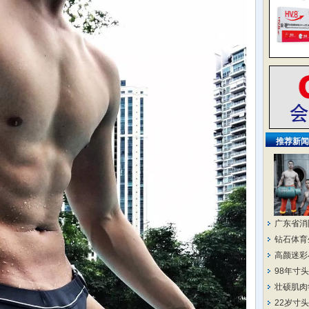
推荐新闻
广东省消
钻石体育
高颜迷彩
98年寸
壮硕肌肉
22岁寸