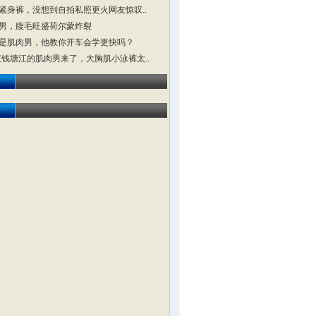
紧身裤，没想到自拍私照更火网友惊叹..
男，腹毛旺盛荷尔蒙炸裂
是肌肉男，他教你开车会学更快吗？
横渡钱塘江的肌肉男来了，大胸肌小泳裤太..