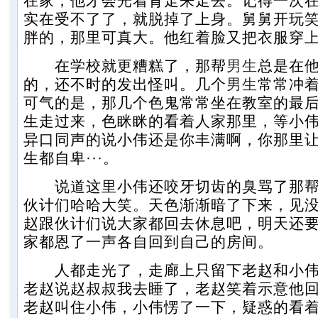
在家，他才会光着背走来走去。记得一次
实在受不了了，就脱掉了上身。舅舅开玩
胖的，那里可真大。他红着脸又把衣服穿
在学校就更糟糕了，那帮
男生
总是在
的，还不时的发出怪叫。几个
男生
常常冲着
可气的是，那几个色鬼常常坐在教室的最
生走过来，色眯眯的看着人家那里，等小
异口同声的说小伟还是你丰满啊，你那里
生都自卑···。
说道这里小伟还咬牙切齿的臭骂了那
伙计们哈哈大笑。天色渐渐暗了下来，见
赵跟伙计们说大家都回去休息吧，明天还
家都恩了一声各自回到自己的房间。
人都走光了，走廊上只留下老赵和小伟
老赵说赵叔叔我去睡了，老赵笑着示意他
老赵叫住小伟，小伟愣了一下，疑惑的看