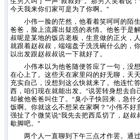
生
男人
叫了一声”叔叔好”。那
男人
笑着说：
今天我来你们家可是为了你啊。”
小伟一脸的茫然，他看着笑呵呵的陌生
爸爸，脸上流露出疑惑的表情。他爸于是
叔呢是某地的饭店老板，生意做的正火，
就跟着赵叔叔，端端盘子洗洗碗什么的，
以出发跟赵叔叔说一下就好了。
小伟本以为他爸随便答应了一句，没想
在心上了。这些天在家里闷的好无聊，天
充实自己，没想到这么快就来了。他连忙答
西，咱们现在就能出发。”说罢转身想去自
却被他爸爸叫住了。“臭小子快回来，急什
饭啊。你就这么不想呆在家啊？”小伟不好
强扯了个微笑说“我先去把西瓜切了，赵叔
歇脚吧。”
两个人一直聊到下午三点才作罢。通过