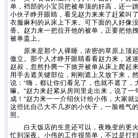
单，裆部的小宝贝把被单顶的好高，还一
小伙子睁开眼睛，看见赵力来来了赶紧叫
衣服麻利的从床上下来。可下面的人好像
香。赵力来一把拉开他的被单，正要把他
被单盖上。
原来是那个人裸睡，浓密的草原上顶起
傲立。那个人才睁开眼睛看看赵力来，迷
赵叔，忽然扑腾一下掀开被单从床上爬起
用手去遮关键部位，刚刚遮上又放下来，
说：“嗨，都让你们看见了，也就不遮了，
嘛。”赵力来赶紧从房间里走出来，说了一
成！”赵力来一一介绍伙计给小伟，大家就
这些比自己大不几岁的小伙子，一脸稚气
照。
白天饭店的生意还可以，夜晚变的更火
忙到深夜。小伟的工作很简单，不过是打