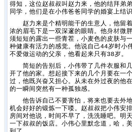
得知，这位赵叔叔叫赵力来，他的结拜弟
同学，他们是在小伟爸爸同学的婚宴上结
赵力来是个精明能干的生意人，他留着
浓的眉毛下是一双深邃的眼睛。他
身材
微
须短短的露出一些青茬，小麦色的皮肤与
种健康有活力的感觉。他说自己44岁时小
不爱做运动的父亲，他看起来只有38岁。
简短的告别后，小伟带了几件衣服和几
开了他的家。想起接下来的几个月要在一
过，他既兴奋又担心。从未在外过夜的他
的一瞬间突然有一种孤独感。
他告诉自己不要害怕，将来也要去外地
机会好好的锻炼一下喽。赵叔叔把小伟安
房间对他说，时间不早了，洗洗睡吧。明
一下叔叔的饭店。小伟心里默念道，哈，
到了。