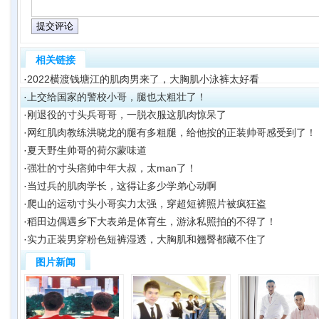
相关链接
·
2022横渡钱塘江的肌肉男来了，大胸肌小泳裤太好看
·
上交给国家的警校小哥，腿也太粗壮了！
·
刚退役的寸头兵哥哥，一脱衣服这肌肉惊呆了
·
网红肌肉教练洪晓龙的腿有多粗腿，给他按的正装帅哥感受到了！
·
夏天野生帅哥的荷尔蒙味道
·
强壮的寸头痞帅中年大叔，太man了！
·
当过兵的肌肉学长，这得让多少学弟心动啊
·
爬山的运动寸头小哥实力太强，穿超短裤照片被疯狂盗
·
稻田边偶遇乡下大表弟是体育生，游泳私照拍的不得了！
·
实力正装男穿粉色短裤湿透，大胸肌和翘臀都藏不住了
图片新闻