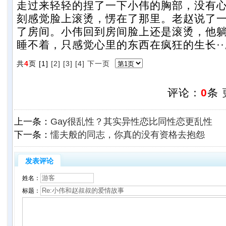
走过来轻轻的捏了一下小伟的胸部，没有
刻感觉脸上滚烫，愣在了那里。老赵说了
了房间。小伟回到房间脸上还是滚烫，他
睡不着，只感觉心里的东西在疯狂的生长··
共
4
页 [1]
[2]
[3]
[4]
下一页
评论：
0
条
上一条：
Gay很乱性？其实异性恋比同性恋更乱性
下一条：
懦夫般的同志，你真的没有资格去抱怨
发表评论
姓名：
标题：