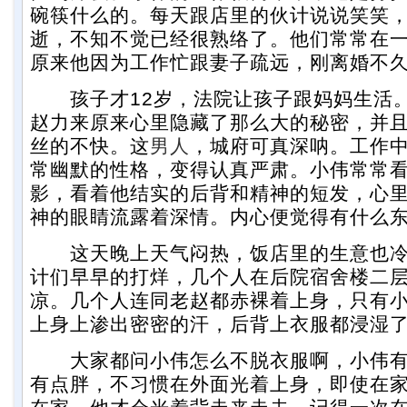
碗筷什么的。每天跟店里的伙计说说笑笑
逝，不知不觉已经很熟络了。他们常常在
原来他因为工作忙跟妻子疏远，刚离婚不
孩子才12岁，法院让孩子跟妈妈生活。
赵力来原来心里隐藏了那么大的秘密，并
丝的不快。这
男人
，城府可真深呐。工作
常幽默的性格，变得认真严肃。小伟常常
影，看着他结实的后背和精神的短发，心
神的眼睛流露着深情。内心便觉得有什么
这天晚上天气闷热，饭店里的生意也冷
计们早早的打烊，几个人在后院宿舍楼二
凉。几个人连同老赵都赤裸着上身，只有
上身上渗出密密的汗，后背上衣服都浸湿
大家都问小伟怎么不脱衣服啊，小伟有
有点胖，不习惯在外面光着上身，即使在