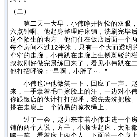
（二）
第二天一大早，小伟睁开惺忪的双眼，
六点钟啊。他起身整理好床铺，洗刷完毕
这个陌生的地方。他们住在饭店后面一个
每个房间不过12平米，只有一个大而透明
窄窄的走廊，小伟趴在走廊上生锈斑驳的
叔叔刚好做完晨练回来了，看见小伟趴在
他打招呼说：“早啊，小胖子··。”
小伟也冲他微笑一下，回应了一声。赵
来，一手拿着毛巾擦脸上的汗，一边对小伟
你跟饭店的伙计打打招呼，我先去洗把脸。
搭在走廊上一个简易的晾衣绳上。
过了一会，赵力来带着小伟走进一个房
铺的两个人说，方子，小顺快起床，太阳
哧一笑，看着床上两个人，下面的一个身