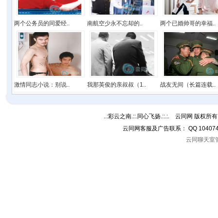
两个公务员的同爱经..
南航空少永不忘却的..
两个已婚帅哥的幸福..
激情同志小说：别说..
我那英俊的亲叔叔（1..
战友无间（长篇连载..
..:彩云之南.::.同心飞扬.::.:. 云同网 版权所有 C
云同网客服及广告联系： QQ 10407
云同聊天室管理