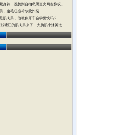
紧身裤，没想到自拍私照更火网友惊叹..
男，腹毛旺盛荷尔蒙炸裂
是肌肉男，他教你开车会学更快吗？
横渡钱塘江的肌肉男来了，大胸肌小泳裤太..