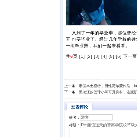
又到了一年的毕业季，那位曾经让
哥 也要毕业了。经过几年学校的
一组毕业照，我们一起来看看。
共
6
页 [1]
[2]
[3]
[4]
[5]
[6]
下一页
上一条：
泰国本土模特，男性荷尔蒙炸裂，tu的真
下一条：
黑龙江的篮球小哥哥秀身材，这腹
发表评论
姓名：
标题：