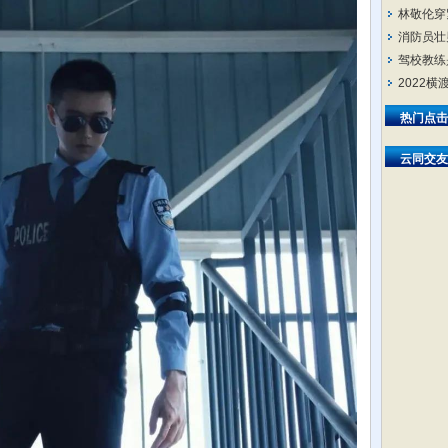
林敬伦穿
消防员壮
驾校教练
2022
热门点击
云同交友