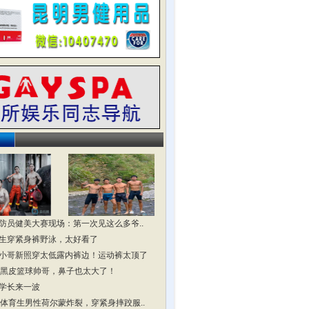
防员健美大赛现场：第一次见这么多爷..
生穿紧身裤野泳，太好看了
小哥新照穿太低露内裤边！运动裤太顶了
头黑皮篮球帅哥，鼻子也太大了！
学长来一波
头体育生男性荷尔蒙炸裂，穿紧身摔跤服..