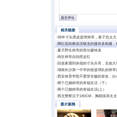
相关链接
·
98年寸头黑皮篮球帅哥，鼻子也太大
·
网红肌肉教练洪晓龙的腿有多粗腿，
·
夏天野生帅哥的荷尔蒙味道
·
肉壮帅哥自拍照走红
·
回老家遇到休假的寸头兵哥，见他大
·
湖南长沙第一中学的校篮球队的帅哥
·
西安体育学院不爱穿衣服的室友，白
·
两个已婚帅哥的幸福生活（下）
·
两个已婚帅哥的幸福生活(上）
·
西北警察汉子180CM，胸肌练得太
图片新闻