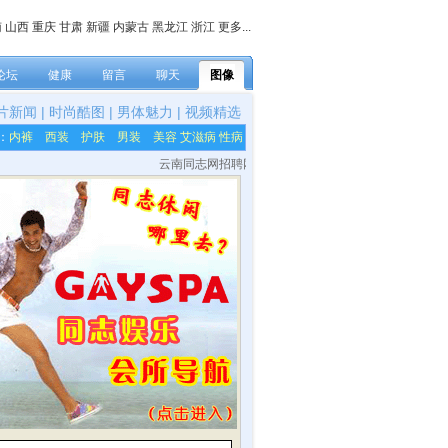
南
山西
重庆
甘肃
新疆
内蒙古
黑龙江
浙江
更多...
论坛
健康
留言
聊天
图像
片新闻
|
时尚酷图
|
男体魅力
|
视频精选
：
内裤
西装
护肤
男装
美容
艾滋病
性病
云南同志网招聘网站各栏目内容编辑，网站技术及美工等兼职人员