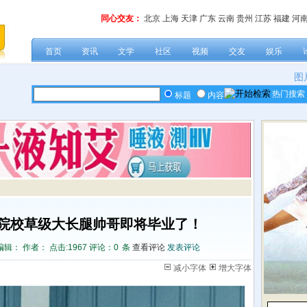
同心交友：
北京
上海
天津
广东
云南
贵州
江苏
福建
河
首页
资讯
文学
社区
视频
交友
娱乐
图
热门搜索
标题
内容
院校草级大长腿帅哥即将毕业了！
编辑： 作者： 点击:
1967 评论：
0
条
查看评论
发表评论
减小字体
增大字体