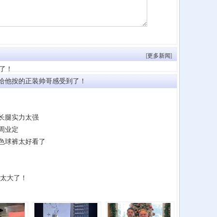
[
更多新闻
]
了！
给他按的正装帅哥感受到了！
长腿实力太强
周业定
色球裤太好看了
太太大了！