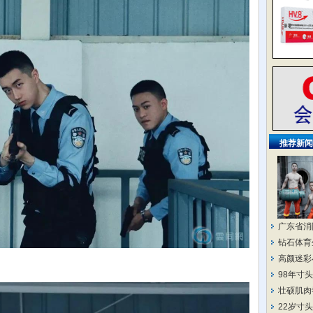
推荐新闻
广东省消
钻石体育
高颜迷彩
98年寸
壮硕肌肉
22岁寸