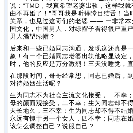
说：“TMD，我真希望老婆出轨，这样我
由不再婚了！”哥哥我是听得瞠目结舌！当
关系
，也见过这哥们的老婆 —— 一非常
国文化，中国
男人
，对绿帽子看得很严重
男人
渴望绿帽？
后来和一些已婚
同志
沟通，发现这还真是
象！有一个已婚
同志
老婆出轨他略显淡定，
时，他的反应是万分激烈！三天没睡觉，
在那段时间，哥哥经常想，
同志
已婚后，
对待婚姻生活呢？
生为
同志
不为社会主流文化接受，一不幸
母的颜面观接受，二不幸；生为
同志
却不
天长地久，三不幸；生为
同志
却不得不
结
永远有愧于另一个女人，四不幸；
同志
在
该怎么调整自己？说服自己？