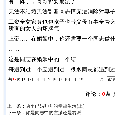
有一阵子，哥哥都要崩溃了！
无法不
结婚
无法割断
同志
情无法消除对妻
工资全交家务也包孩子也带父母有事全管
所有的女人的坏脾气……
上帝……在婚姻中，你还需要一个
同志
做
……
这是
同志
在婚姻中的一个结！
哥遇到过，小宝遇到过，很多
同志
都遇到
共
12
页 [1]
[2]
[3]
[4]
[5]
[6]
[7]
[8]
[9]
[10]
...
下一页
评论：
0
条
上一条：
两个已婚帅哥的幸福生活(上）
下一条：
你是同志中的左派还是右派