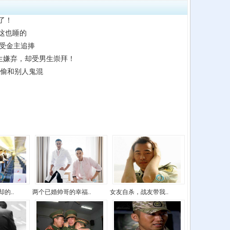
了！
这也睡的
肌受金主追捧
生嫌弃，却受男生崇拜！
偷偷和别人鬼混
的..
两个已婚帅哥的幸福..
女友自杀，战友带我..