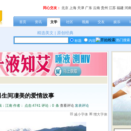
同心交友：
北京
上海
天津
广东
云南
贵州
江苏
福建
河
首页
资讯
文学
社区
视频
交友
娱乐
精选美文
|
原创经典
热门搜索
标题
内容
男生间凄美的爱情故事
：江南 作者： 点击:
4741 评论：
0
条
查看评论
发表评论
减小字体
增大字体