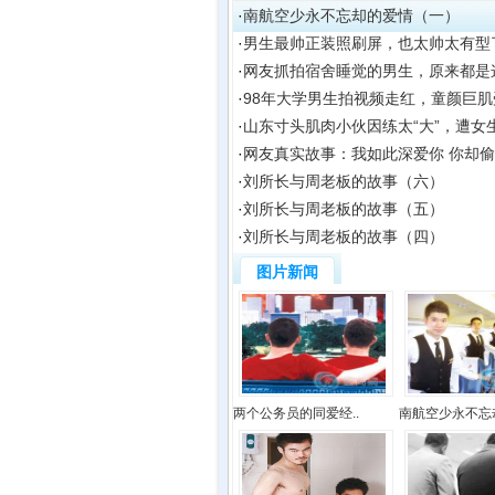
·
南航空少永不忘却的爱情（一）
·
男生最帅正装照刷屏，也太帅太有型
·
网友抓拍宿舍睡觉的男生，原来都是
·
98年大学男生拍视频走红，童颜巨
·
山东寸头肌肉小伙因练太“大”，遭女
·
网友真实故事：我如此深爱你 你却
·
刘所长与周老板的故事（六）
·
刘所长与周老板的故事（五）
·
刘所长与周老板的故事（四）
图片新闻
两个公务员的同爱经..
南航空少永不忘却