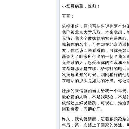
小磊哥病重，速归！
哥哥：
笔提泪落，原想写信告诉你两个好
我已被北京大学录取。本来我想，
无情让我这个做妹妹的实在是寒心
喊着你的名字，可你却在北京逍遥
友，你也该回来看看他，可你是如
磊哥为了咱家所付出的一切？我又
无
关系
的人，忍受着你的冷漠和不
道磊哥那天是在哪儿给你打的电话
次病危通知的时候。刚刚稍好的他
在电话的那头是如此的冷漠。你还
妹妹的来信就如当面给我一个耳光
最心爱的人啊，不是我狠心，不是
依然还是鲜灵活跳，可现在，难道
回割锯着，痛彻心底。
许久，我恢复清醒，迈着踉踉跄跄
年后，第一次踏上了回家的路途。