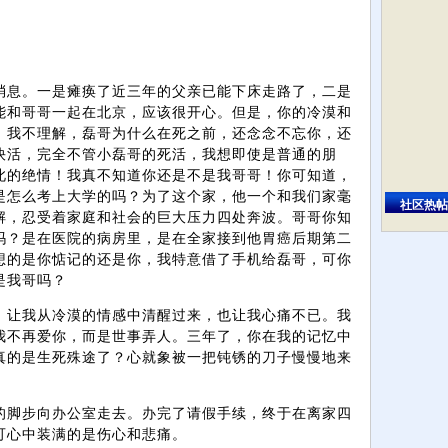
消息。一是瘫痪了近三年的父亲已能下床走路了，二是
能和哥哥一起在北京，应该很开心。但是，你的冷漠和
。我不理解，磊哥为什么在死之前，还念念不忘你，还
快活，完全不管小磊哥的死活，我想即使是普通的朋
此的绝情！我真不知道你还是不是我哥哥！你可知道，
是怎么考上大学的吗？为了这个家，他一个和我们家毫
社区热帖
解，忍受着家庭和社会的巨大压力四处奔波。哥哥你知
吗？是在医院的病房里，是在全家接到他胃癌后期第二
想的是你惦记的还是你，我特意借了手机给磊哥，可你
是我哥吗？
。让我从冷漠的情感中清醒过来，也让我心痛不已。我
我不再爱你，而是世事弄人。三年了，你在我的记忆中
真的是生死殊途了？心就象被一把钝锈的刀子慢慢地来
的脚步向办公室走去。办完了请假手续，终于在离家四
可心中装满的是伤心和悲痛。