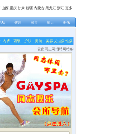
南
山西
重庆
甘肃
新疆
内蒙古
黑龙江
浙江
更多...
论坛
健康
留言
聊天
图像
：
内裤
西装
护肤
男装
美容
艾滋病
性病
云南同志网招聘网站各栏目内容编辑，网站技术及美工等兼职人员！联系