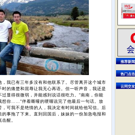
推荐新闻
热门点击
他，我已有三年多没有和他联系了。尽管离开这个城市
云同交友
手时的痛楚和屈辱让我无心再语。但一听声音，我还是
不过显得很微弱，并能感到说话很吃力。"南南，你能
我想你……"伴着嘶哑的哽咽说完了他最后一句话。放
苦，可我不是绝情的人，我决定有时间就给他写信。后
信的事拖了下来。直到回国后，妹妹的一份加急电报和
底击醒。