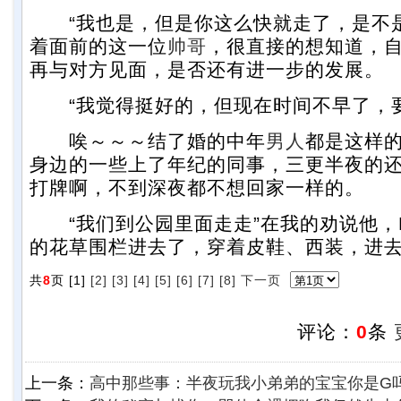
“我也是，但是你这么快就走了，是不是
着面前的这一位
帅哥
，很直接的想知道，
再与对方见面，是否还有进一步的发展。
“我觉得挺好的，但现在时间不早了，要
唉～～～结了婚的中年
男人
都是这样
身边的一些上了年纪的同事，三更半夜的
打牌啊，不到深夜都不想回家一样的。
“我们到公园里面走走”在我的劝说他，
的花草围栏进去了，穿着皮鞋、西装，进
共
8
页 [1]
[2]
[3]
[4]
[5]
[6]
[7]
[8]
下一页
评论：
0
条
上一条：
高中那些事：半夜玩我小弟弟的宝宝你是G