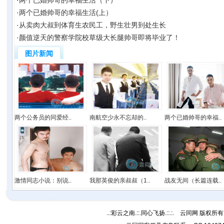
·
两个已婚帅哥的幸福生活（下）
·
两个已婚帅哥的幸福生活(上）
·
从卖肉大叔到体育生农民工，野生壮男到处生长
·
颜值逆天的警察学院校草级大长腿帅哥即将毕业了！
图片新闻
两个公务员的同爱经..
南航空少永不忘却的..
两个已婚帅哥的幸福..
激情同志小说：别说..
我那英俊的亲叔叔（1..
战友无间（长篇连载..
..:彩云之南.::.同心飞扬.::.:. 云同网 版权所有 C