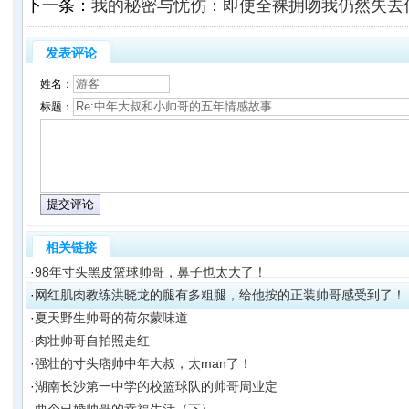
下一条：
我的秘密与忧伤：即使全裸拥吻我仍然失去
发表评论
姓名：
标题：
相关链接
·
98年寸头黑皮篮球帅哥，鼻子也太大了！
·
网红肌肉教练洪晓龙的腿有多粗腿，给他按的正装帅哥感受到了！
·
夏天野生帅哥的荷尔蒙味道
·
肉壮帅哥自拍照走红
·
强壮的寸头痞帅中年大叔，太man了！
·
湖南长沙第一中学的校篮球队的帅哥周业定