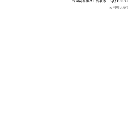
云同网客服及广告联系： QQ 10407
云同聊天室管理