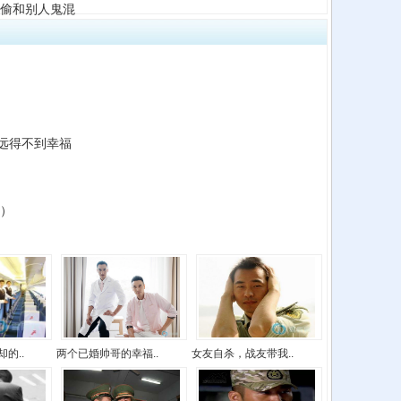
偷偷和别人鬼混
远得不到幸福
六）
的..
两个已婚帅哥的幸福..
女友自杀，战友带我..