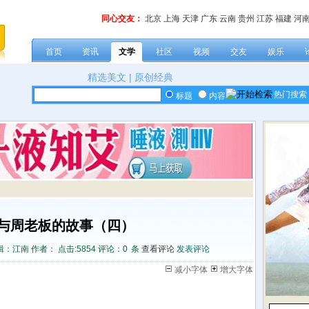
同心交友：
北京
上海
天津
广东
云南
贵州
江苏
福建
河
首页
资讯
文学
社区
视频
交友
娱乐
精选美文
|
原创经典
热门搜索
标题
内容
与周老板的故事（四）
：江南 作者： 点击:
5854 评论：
0
条
查看评论
发表评论
减小字体
增大字体