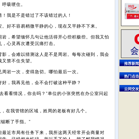
，呼吸哽住。
情！我是不是错过了不该错过的人！
安。好不容易稍微平静的心，现在又平静不下来。
周岩，希望缅怀几句让他活得开心些积极些。但我又怕
乱，心灵再次遭受沉痛打击。
背影，会难以猜测这人是不是周岩。每每次碰到，我会
我又禁不住失望。
推荐新闻
见周岩一次，变得急切。哪怕最后一次。
热门点击
好好，我再见他，会不会打破这种平静？
云同交友
去看看情况，你去吗？”单位的小张突然在办公室问起
人，在我管辖的区域，姓周的老板有好几个。
锯锯断了手指。”
但最近市局有任务下来，我所这两天经常开会商量对