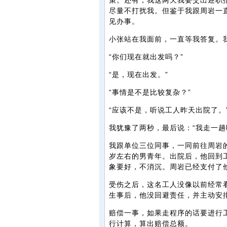
策。还有，我这两天我要交出述职
尽量不打扰我。但鉴于我跟周岩一
见办事。
小张站在我面前，一直等我答复。
“你们现在就出发吗？”
“是，现在出发。”
“事情是不是比较复杂？”
“应该不是，听说工人昨天出院了。
我犹豫了两秒，最后说：“我走一趟
我跟单位三位同事，一同前往周岩
岁左右的男青年。出院后，他回到
象要好，不消沉。周岩已经支付了
受伤之后，这名工人没像以前经常
生事后，他没回避责任，并主动安
赔偿一事，如果走程序的话要进行
行计算，算出赔偿总额。