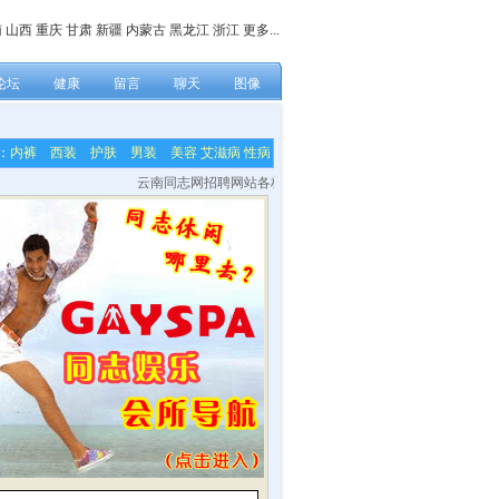
南
山西
重庆
甘肃
新疆
内蒙古
黑龙江
浙江
更多...
论坛
健康
留言
聊天
图像
：
内裤
西装
护肤
男装
美容
艾滋病
性病
云南同志网招聘网站各栏目内容编辑，网站技术及美工等兼职人员！联系方