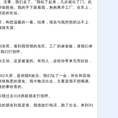
。没事，我们走了。”我站了起来，几步就出了门。此
些恼怒他。我的手下跟着我，匆匆离开工厂。在车上，
周岩的长短。
景，构想温暖的一幕。结果，现实与我所想的沾不上
我很失望。
到东莞，落到我管辖的东区。工厂的谢老板，请我们单
给我们打招呼。
你主动，还是被逼的。有些人，会给你带来无穷好处，
02大房，提供唱K娱乐。我们玩了一会，所长和其他
联络熟悉的朋友。我今晚没出去，主要是我不想喝酒。
情的事给害的。
我过去318房跟朋友打招呼。
说的朋友到底是谁。我借故打电话，跑了出去。来到31