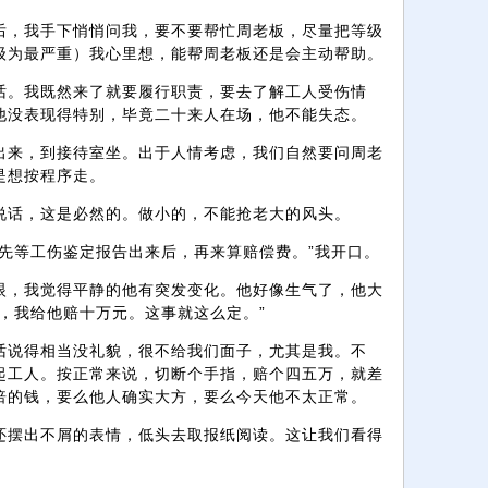
后，我手下悄悄问我，要不要帮忙周老板，尽量把等级
级为最严重）我心里想，能帮周老板还是会主动帮助。
话。我既然来了就要履行职责，要去了解工人受伤情
他没表现得特别，毕竟二十来人在场，他不能失态。
出来，到接待室坐。出于人情考虑，我们自然要问周老
是想按程序走。
说话，这是必然的。做小的，不能抢老大的风头。
先等工伤鉴定报告出来后，再来算赔偿费。”我开口。
眼，我觉得平静的他有突发变化。他好像生气了，他大
，我给他赔十万元。这事就这么定。”
话说得相当没礼貌，很不给我们面子，尤其是我。不
起工人。按正常来说，切断个手指，赔个四五万，就差
倍的钱，要么他人确实大方，要么今天他不太正常。
还摆出不屑的表情，低头去取报纸阅读。这让我们看得